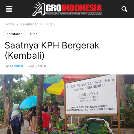
Home
Kehutanan
Hutan
Kehutanan
Hutan
Saatnya KPH Bergerak
(Kembali)
By
redaksi
-
24/07/2018