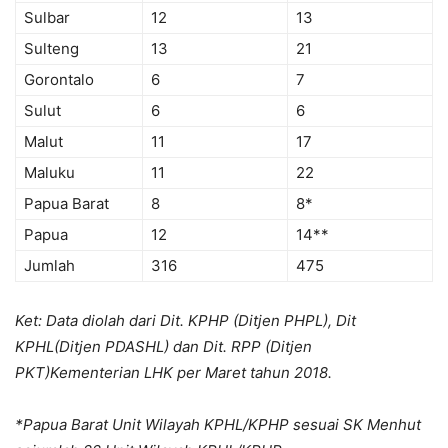
Sulbar
12
13
Sulteng
13
21
Gorontalo
6
7
Sulut
6
6
Malut
11
17
Maluku
11
22
Papua Barat
8
8*
Papua
12
14**
Jumlah
316
475
Ket: Data diolah dari Dit. KPHP (Ditjen PHPL), Dit
KPHL(Ditjen PDASHL) dan Dit. RPP (Ditjen
PKT)Kementerian LHK per Maret tahun 2018.
*Papua Barat Unit Wilayah KPHL/KPHP sesuai SK Menhut