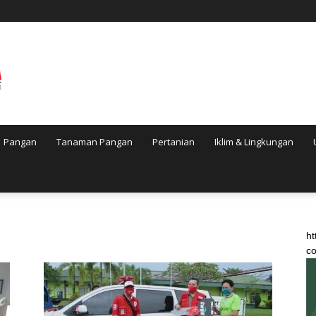
Pangan
Tanaman Pangan
Pertanian
Iklim & Lingkungan
ht
co