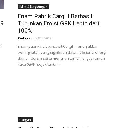
Iklim & Lingkungan
Enam Pabrik Cargill Berhasil
19
Turunkan Emisi GRK Lebih dari
100%
Redaksi
-
23/12/2019
t,
Enam pabrik kelapa sawit Cargill menunjukkan
peningkatan yang signifikan dalam efisiensi energi
dan air bersih serta menurunkan emisi gas rumah
kaca (GRK) sejak tahun...
Pangan