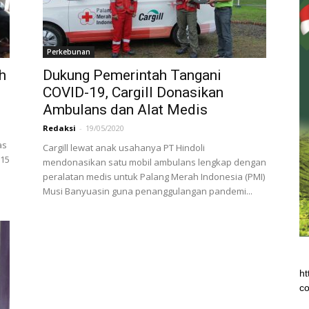
Perkebunan
h
Dukung Pemerintah Tangani
COVID-19, Cargill Donasikan
Ambulans dan Alat Medis
Redaksi
-
19/05/2020
u
as
Cargill lewat anak usahanya PT Hindoli
 15
mendonasikan satu mobil ambulans lengkap dengan
peralatan medis untuk Palang Merah Indonesia (PMI)
Musi Banyuasin guna penanggulangan pandemi...
ht
co