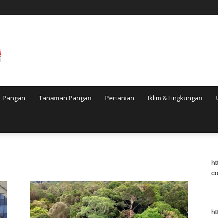
Pangan
Tanaman Pangan
Pertanian
Iklim & Lingkungan
ht
co
ht