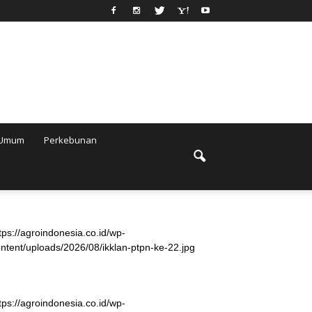
Umum
Perkebunan
tps://agroindonesia.co.id/wp-
ntent/uploads/2026/08/ikklan-ptpn-ke-22.jpg
tps://agroindonesia.co.id/wp-