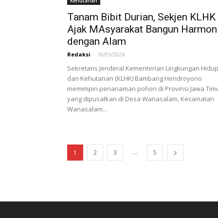
Kehutanan
Tanam Bibit Durian, Sekjen KLHK
Ajak MAsyarakat Bangun Harmon
dengan Alam
Redaksi
-
10/03/2024
Sekretaris Jenderal Kementerian Lingkungan Hidu
dan Kehutanan (KLHK) Bambang Hendroyono
memimpin penanaman pohon di Provinsi Jawa Timu
yang dipusatkan di Desa Wanasalam, Kecamatan
Wanasalam...
...
1
2
3
5