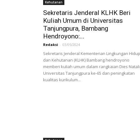
Kehutanan
Sekretaris Jenderal KLHK Beri
Kuliah Umum di Universitas
Tanjungpura, Bambang
Hendroyono:...
Redaksi
-
03/05/2024
Sekretaris Jenderal Kementerian Lingkungan Hidu
dan Kehutanan (KLHK) Bambang hendroyono
memberi kuliah umum dalam rangkaian Dies Natali
Universitas Tanjungpura ke-65 dan peningkatan
kualitas kurikulum...