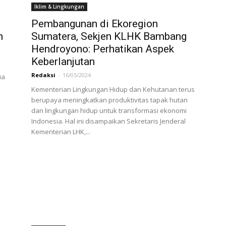
Iklim & Lingkungan
Pembangunan di Ekoregion
n
Sumatera, Sekjen KLHK Bambang
Hendroyono: Perhatikan Aspek
Keberlanjutan
Redaksi
-
16/05/2024
ia
Kementerian Lingkungan Hidup dan Kehutanan terus
berupaya meningkatkan produktivitas tapak hutan
dan lingkungan hidup untuk transformasi ekonomi
Indonesia. Hal ini disampaikan Sekretaris Jenderal
Kementerian LHK,...