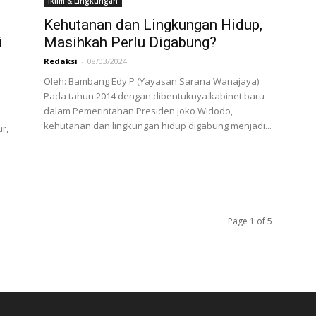
Iklim & Lingkungan
Kehutanan dan Lingkungan Hidup,
i
Masihkah Perlu Digabung?
Redaksi
-
08/03/2024
Oleh: Bambang Edy P (Yayasan Sarana Wanajaya)
Pada tahun 2014 dengan dibentuknya kabinet baru
p
dalam Pemerintahan Presiden Joko Widodo,
kehutanan dan lingkungan hidup digabung menjadi...
r,
Page 1 of 5