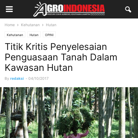
Home
Kehutanan
Hutan
Kehutanan
Hutan
OPINI
Titik Kritis Penyelesaian
Penguasaan Tanah Dalam
Kawasan Hutan
By
redaksi
-
04/10/2017