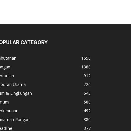
OPULAR CATEGORY
ehutanan
1650
angan
1380
rtanian
912
aporan Utama
726
lim & Lingkungan
643
mum
580
erkebunan
492
anaman Pangan
380
adline
377