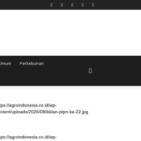
Umum
Perkebunan
tps://agroindonesia.co.id/wp-
ntent/uploads/2026/08/ikklan-ptpn-ke-22.jpg
tps://agroindonesia.co.id/wp-