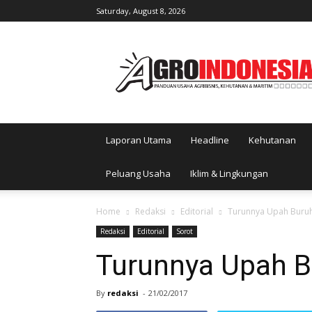
Saturday, August 8, 2026
AgroIndonesia
Laporan Utama
Headline
Kehutanan
Peluang Usaha
Iklim & Lingkungan
Home
Redaksi
Editorial
Turunnya Upah Buruh
Redaksi
Editorial
Sorot
Turunnya Upah B
By
redaksi
-
21/02/2017