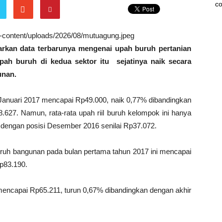
co
wp-content/uploads/2026/08/mutuagung.jpeg
uarkan data terbarunya mengenai upah buruh pertanian
pah buruh di kedua sektor itu sejatinya naik secara
unan.
a Januari 2017 mencapai Rp49.000, naik 0,77% dibandingkan
627. Namun, rata-rata upah riil buruh kelompok ini hanya
dengan posisi Desember 2016 senilai Rp37.072.
buruh bangunan pada bulan pertama tahun 2017 ini mencapai
p83.190.
a mencapai Rp65.211, turun 0,67% dibandingkan dengan akhir