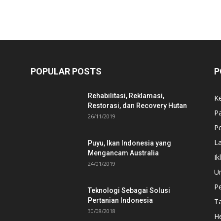
POPULAR POSTS
P
Rehabilitasi, Reklamasi,
K
Restorasi, dan Recovery Hutan
P
26/11/2019
Pe
L
Puyu, Ikan Indonesia yang
Mengancam Australia
Ik
24/01/2019
U
P
Teknologi Sebagai Solusi
Pertanian Indonesia
T
30/08/2018
He