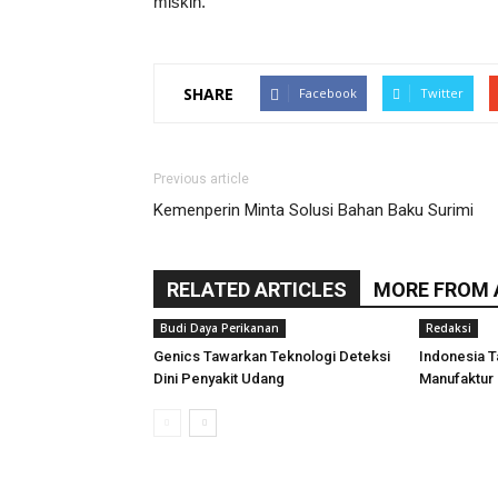
miskin.
SHARE
Facebook
Twitter
Previous article
Kemenperin Minta Solusi Bahan Baku Surimi
RELATED ARTICLES
MORE FROM
Budi Daya Perikanan
Redaksi
Genics Tawarkan Teknologi Deteksi
Indonesia T
Dini Penyakit Udang
Manufaktur 