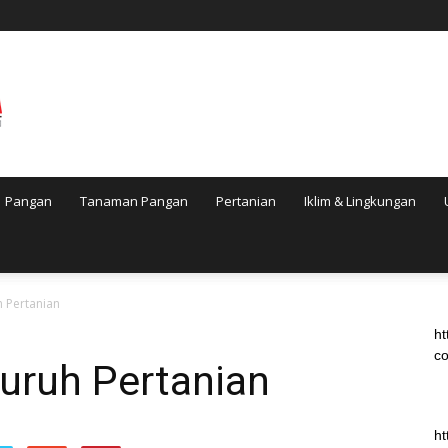
Pangan
Tanaman Pangan
Pertanian
Iklim & Lingkungan
 Pertanian
ht
co
uruh Pertanian
ht