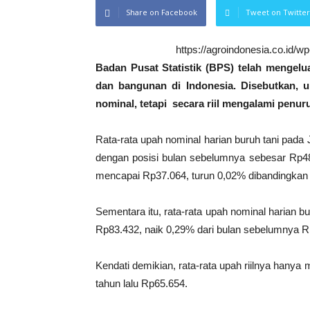
Share on Facebook
Tweet on Twitter
https://agroindonesia.co.id/
Badan Pusat Statistik (BPS) telah mengel
dan bangunan di Indonesia. Disebutkan, u
nominal, tetapi secara riil mengalami penur
Rata-rata upah nominal harian buruh tani pad
dengan posisi bulan sebelumnya sebesar Rp48.
mencapai Rp37.064, turun 0,02% dibandingkan 
Sementara itu, rata-rata upah nominal harian 
Rp83.432, naik 0,29% dari bulan sebelumnya R
Kendati demikian, rata-rata upah riilnya hany
tahun lalu Rp65.654.