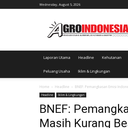
Wednesday, August 5, 2026
AgroIndonesia
Laporan Utama
Headline
Kehutanan
Peluang Usaha
Iklim & Lingkungan
Home
Headline
BNEF: Pemangkasan Emisi Indone
Headline
Iklim & Lingkungan
BNEF: Pemangkas
Masih Kurang Be