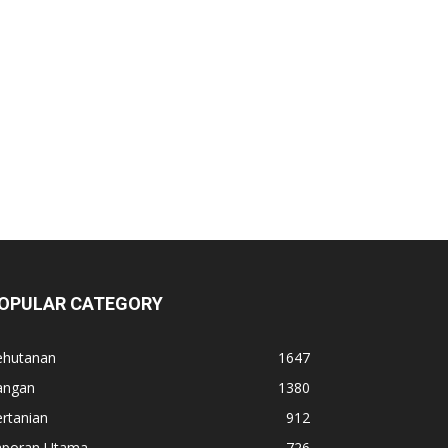
OPULAR CATEGORY
ehutanan
1647
angan
1380
rtanian
912
aporan Utama
726