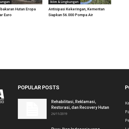
gkungan
Iklim & Lingkungan
ebakaran Hutan Eropa
Antisipasi Kekeringan, Kementan
ar Euro
Siapkan 56.000 Pompa Air
POPULAR POSTS
P
Rehabilitasi, Reklamasi,
K
Restorasi, dan Recovery Hutan
P
26/11/2019
Pe
L