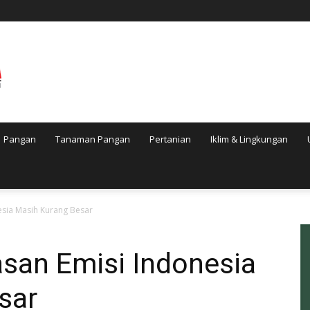
Pangan
Tanaman Pangan
Pertanian
Iklim & Lingkungan
sia Masih Kurang Besar
an Emisi Indonesia
sar