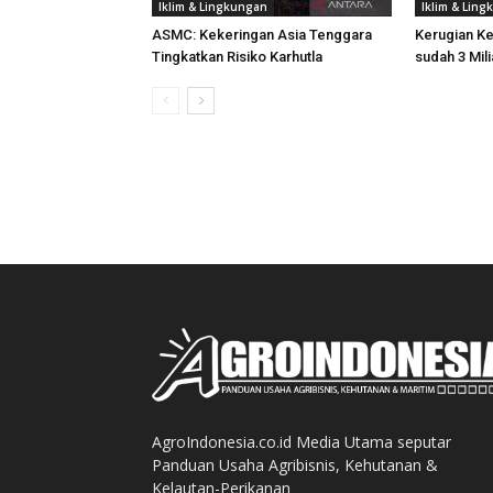
Iklim & Lingkungan
Iklim & Lin
ASMC: Kekeringan Asia Tenggara
Kerugian K
Tingkatkan Risiko Karhutla
sudah 3 Mili
AgroIndonesia.co.id Media Utama seputar
Panduan Usaha Agribisnis, Kehutanan &
Kelautan-Perikanan