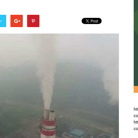
er
ht
co
ht
co