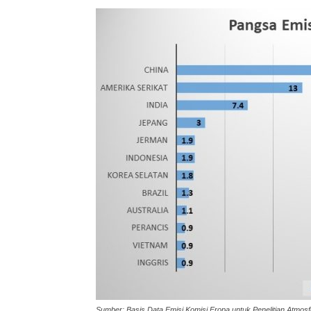
Sumber: Basis Data Emisi Komisi Eropa untuk Penelitian Atmosf