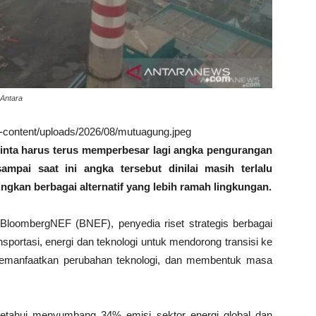
 Antara
wp-content/uploads/2026/08/mutuagung.jpeg
minta harus terus memperbesar lagi angka pengurangan
mpai saat ini angka tersebut dinilai masih terlalu
ngkan berbagai alternatif yang lebih ramah lingkungan.
n BloombergNEF (BNEF), penyedia riset strategis berbagai
ansportasi, energi dan teknologi untuk mendorong transisi ke
emanfaatkan perubahan teknologi, dan membentuk masa
iketahui menyumbang 34% emisi sektor energi global dan