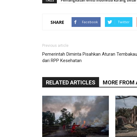
TAGS
Pemangkasan emisi Indonesia kurang besar
SHARE
Facebook
Twitter
Previous article
Pemerintah Diminta Pisahkan Aturan Tembaka
dari RPP Kesehatan
RELATED ARTICLES
MORE FROM