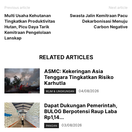
Previous article
Next article
Multi Usaha Kehutanan
Swasta Jalin Kemitraan Pacu
Tingkatkan Produktivitas
Dekarbonisasi Menuju
Hutan, Picu Daya Tarik
Carbon Negative
Kemitraan Pengelolaan
Lanskap
RELATED ARTICLES
ASMC: Kekeringan Asia
Tenggara Tingkatkan Risiko
Karhutla
04/08/2026
IKLIM & LINGKUNGAN
Dapat Dukungan Pemerintah,
BULOG Berpotensi Raup Laba
Rp1,14...
03/08/2026
PANGAN