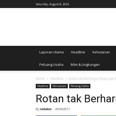
Saturday, August 8, 2026
AgroIndonesia
Laporan Utama
Headline
Kehutanan
Peluang Usaha
Iklim & Lingkungan
Home
Headline
Rotan tak Berharga, Petani pun 
Headline
Kehutanan
Peluang Usaha
Rotan tak Berhar
By
redaksi
-
20/06/2017