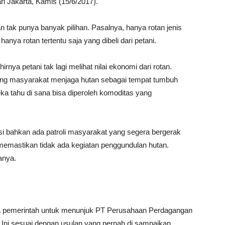
ri Jakarta, Kamis (15/6/2017).
 tak punya banyak pilihan. Pasalnya, hanya rotan jenis
hanya rotan tertentu saja yang dibeli dari petani.
rnya petani tak lagi melihat nilai ekonomi dari rotan.
orong masyarakat menjaga hutan sebagai tempat tumbuh
a tahu di sana bisa diperoleh komoditas yang
si bahkan ada patroli masyarakat yang segera bergerak
k memastikan tidak ada kegiatan penggundulan hutan.
anya.
ana pemerintah untuk menunjuk PT Perusahaan Perdagangan
 Ini sesuai dengan usulan yang pernah di sampaikan