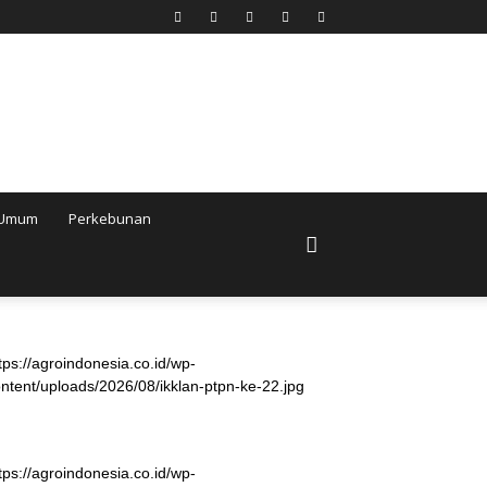
Umum
Perkebunan
tps://agroindonesia.co.id/wp-
ntent/uploads/2026/08/ikklan-ptpn-ke-22.jpg
tps://agroindonesia.co.id/wp-