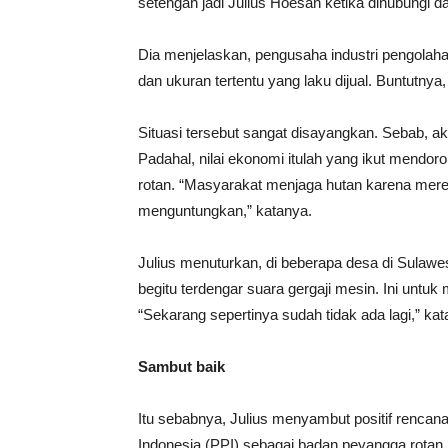
setengah jadi Julius Hoesan ketika dihubungi da
Dia menjelaskan, pengusaha industri pengolahan
dan ukuran tertentu yang laku dijual. Buntutnya, 
Situasi tersebut sangat disayangkan. Sebab, akhi
Padahal, nilai ekonomi itulah yang ikut mend
rotan. “Masyarakat menjaga hutan karena merek
menguntungkan,” katanya.
Julius menuturkan, di beberapa desa di Sulawe
begitu terdengar suara gergaji mesin. Ini untu
“Sekarang sepertinya sudah tidak ada lagi,” kat
Sambut baik
Itu sebabnya, Julius menyambut positif renc
Indonesia (PPI) sebagai badan peyangga rotan.