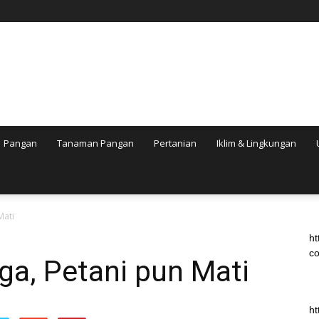
Pangan
Tanaman Pangan
Pertanian
Iklim & Lingkungan
Mati
ht
co
ga, Petani pun Mati
ht