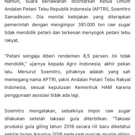
Namun, suara berlawanan dilontarkan Ketua Umum
Andalan Petani Tebu Republik Indonesia (APTRI), Soemitro
Samadikoen. Dia menilai kebijakan yang diterapkan
pemerintah dengan mengimpor 381.000 ton
raw sugar
tidak mendidik petani dan terkesan menyogok petani tebu
rakyat.
“Petani sengaja diberi rendemen 8,5 persen. Ini tidak
mendidik,” ujarnya kepada
Agro Indonesia
, akhir pekan
lalu. Menurut Soemitro, pihaknya adalah yang sah
memegang nama APTRI, yakni Andalan Petani Tebu Rakyat
Indonesia, sesuai keputusan Kemenhuk HAM karena
penggunaan asosiasi tidak ada lagi.
Soemitro mengatakan, sebaiknya impor
raw sugar
dilakukan setelah taksasi gula diterbitkan. “Taksasi
produksi gula giling tahun 2016 secara riil baru diketahui
sekitar bulan Agustus 2016 pada saat puncak musim giling,