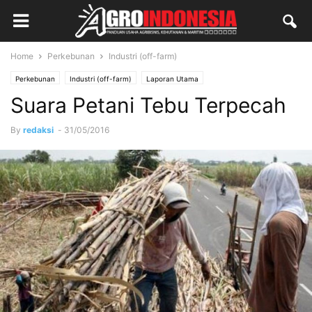
Home
Perkebunan
Industri (off-farm)
Perkebunan
Industri (off-farm)
Laporan Utama
Suara Petani Tebu Terpecah
By
redaksi
-
31/05/2016