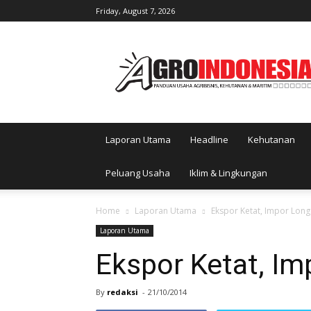
Friday, August 7, 2026
AgroIndonesia
Laporan Utama
Headline
Kehutanan
Peluang Usaha
Iklim & Lingkungan
Home
Laporan Utama
Ekspor Ketat, Impor Long
Laporan Utama
Ekspor Ketat, Im
By
redaksi
-
21/10/2014