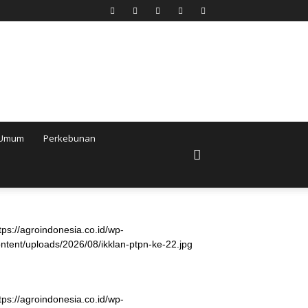
Umum
Perkebunan
tps://agroindonesia.co.id/wp-
ntent/uploads/2026/08/ikklan-ptpn-ke-22.jpg
tps://agroindonesia.co.id/wp-