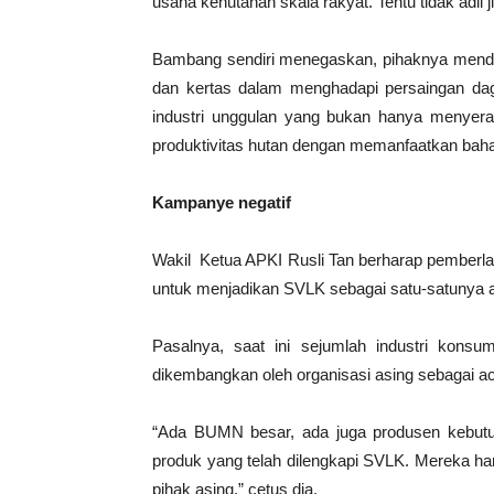
usaha kehutanan skala rakyat. Tentu tidak adil 
Bambang sendiri menegaskan, pihaknya menduk
dan kertas dalam menghadapi persaingan daga
industri unggulan yang bukan hanya menyera
produktivitas hutan dengan memanfaatkan baha
Kampanye negatif
Wakil Ketua APKI Rusli Tan berharap pemberla
untuk menjadikan SVLK sebagai satu-satunya a
Pasalnya, saat ini sejumlah industri kons
dikembangkan oleh organisasi asing sebagai 
“Ada BUMN besar, ada juga produsen kebut
produk yang telah dilengkapi SVLK. Mereka ha
pihak asing,” cetus dia.