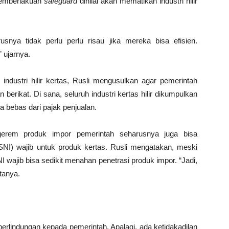
Pemberlakuan
safeguard
dinilai akan mematikan industri hilir
rusnya tidak perlu perlu risau jika mereka bisa efisien.
” ujarnya.
industri hilir kertas, Rusli mengusulkan agar pemerintah
ikat. Di sana, seluruh industri kertas hilir dikumpulkan
a bebas dari pajak penjualan.
erem produk impor pemerintah seharusnya juga bisa
NI) wajib untuk produk kertas. Rusli mengatakan, meski
I wajib bisa sedikit menahan penetrasi produk impor. “Jadi,
tanya.
rlindungan kepada pemerintah. Apalagi, ada ketidakadilan