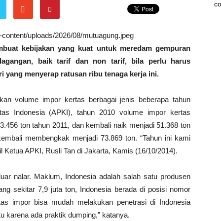
co
wp-content/uploads/2026/08/mutuagung.jpeg
mbuat kebijakan yang kuat untuk meredam gempuran
gangan, baik tarif dan non tarif, bila perlu harus
i yang menyerap ratusan ribu tenaga kerja ini.
naikan volume impor kertas berbagai jenis beberapa tahun
tas Indonesia (APKI), tahun 2010 volume impor kertas
3.456 ton tahun 2011, dan kembali naik menjadi 51.368 ton
kembali membengkak menjadi 73.869 ton. “Tahun ini kami
il Ketua APKI, Rusli Tan di Jakarta, Kamis (16/10/2014).
uar nalar. Maklum, Indonesia adalah salah satu produsen
ng sekitar 7,9 juta ton, Indonesia berada di posisi nomor
rtas impor bisa mudah melakukan penetrasi di Indonesia
tu karena ada praktik dumping,” katanya.