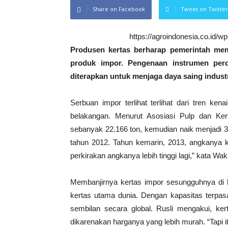
Share on Facebook
Tweet on Twitter
https://agroindonesia.co.id/
Produsen kertas berharap pemerintah me
produk impor. Pengenaan instrumen perda
diterapkan untuk menjaga daya saing industr
Serbuan impor terlihat terlihat dari tren ke
belakangan. Menurut Asosiasi Pulp dan Ker
sebanyak 22.166 ton, kemudian naik menjadi 3
tahun 2012. Tahun kemarin, 2013, angkanya 
perkirakan angkanya lebih tinggi lagi,” kata Wak
Membanjirnya kertas impor sesungguhnya di l
kertas utama dunia. Dengan kapasitas terpasa
sembilan secara global. Rusli mengakui, ke
dikarenakan harganya yang lebih murah. “Tapi i