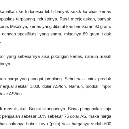
ikapalkan ke Indonesia lebih banyak
stock lot
alias kertas
pasitas terpasang industrinya. Rusli menjelaskan, banyak
i sana. Misalnya, kertas yang dibutuhkan berukuran 90 gram.
 dengan spesifikasi yang sama, misalnya 89 gram, tidak
.
por yang sebenarnya sisa potongan kertas, namun masih
atanya.
edaan harga yang sangat jomplang. Sebut saja untuk produk
 menjual sekitar 1.000 dolar AS/ton. Namun, produk impor
dolar AS/ton.
ak masuk akal. Begini hitungannya. Biaya pengapalan saja
k penjualan sebesar 10% sebesar 75 dolar AS, maka harga
an bakunya bubur kayu (pulp) saja harganya sudah 600