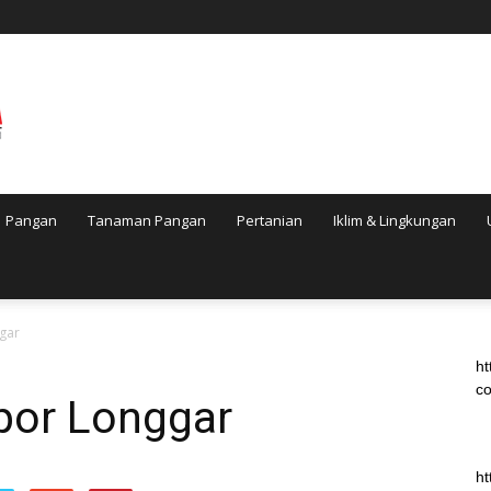
Pangan
Tanaman Pangan
Pertanian
Iklim & Lingkungan
gar
ht
co
por Longgar
ht