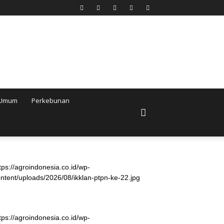
Umum
Perkebunan
tps://agroindonesia.co.id/wp-
ntent/uploads/2026/08/ikklan-ptpn-ke-22.jpg
tps://agroindonesia.co.id/wp-