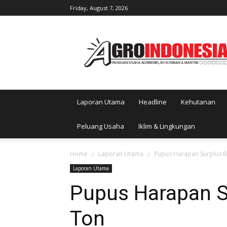
Friday, August 7, 2026
AgroIndonesia
Laporan Utama
Headline
Kehutanan
Peluang Usaha
Iklim & Lingkungan
Home
Laporan Utama
Pupus Harapan Surplus B
Laporan Utama
Pupus Harapan S
Ton