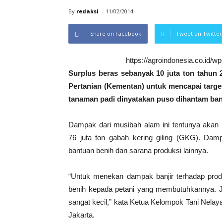
By
redaksi
-
11/02/2014
Share on Facebook
Tweet on Twitter
https://agroindonesia.co.id/
Surplus beras sebanyak 10 juta ton tahun
Pertanian (Kementan) untuk mencapai target 
tanaman padi dinyatakan puso dihantam banj
Dampak dari musibah alam ini tentunya akan
76 juta ton gabah kering giling (GKG). Dam
bantuan benih dan sarana produksi lainnya.
“Untuk menekan dampak banjir terhadap pro
benih kepada petani yang membutuhkannya. Ji
sangat kecil,” kata Ketua Kelompok Tani Nela
Jakarta.