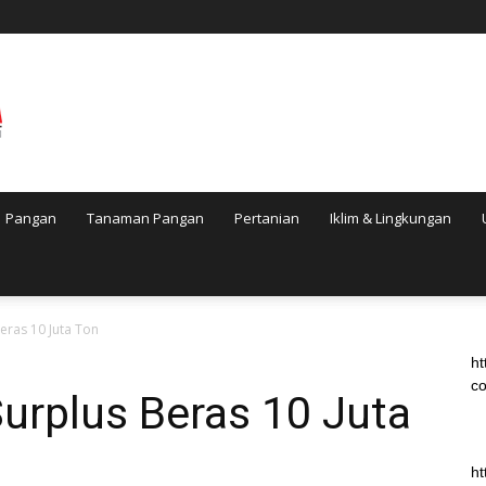
Pangan
Tanaman Pangan
Pertanian
Iklim & Lingkungan
eras 10 Juta Ton
ht
co
urplus Beras 10 Juta
ht