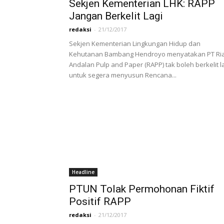
Sekjen Kementerian LHK: RAPP
Jangan Berkelit Lagi
redaksi
-
21/12/2017
Sekjen Kementerian Lingkungan Hidup dan
Kehutanan Bambang Hendroyo menyatakan PT Ri
Andalan Pulp and Paper (RAPP) tak boleh berkelit l
untuk segera menyusun Rencana...
Headline
PTUN Tolak Permohonan Fiktif
Positif RAPP
redaksi
-
21/12/2017