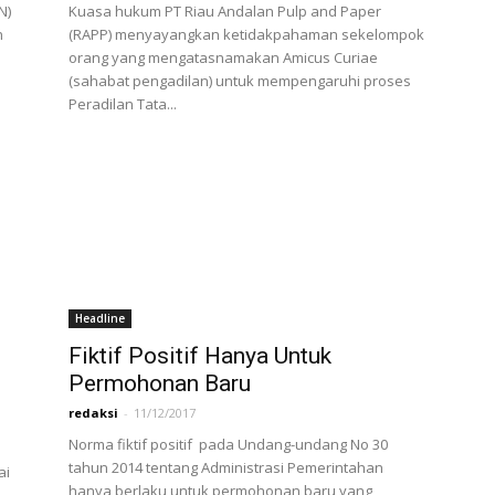
N)
Kuasa hukum PT Riau Andalan Pulp and Paper
n
(RAPP) menyayangkan ketidakpahaman sekelompok
orang yang mengatasnamakan Amicus Curiae
(sahabat pengadilan) untuk mempengaruhi proses
Peradilan Tata...
Headline
Fiktif Positif Hanya Untuk
Permohonan Baru
redaksi
-
11/12/2017
Norma fiktif positif pada Undang-undang No 30
tahun 2014 tentang Administrasi Pemerintahan
ai
hanya berlaku untuk permohonan baru yang