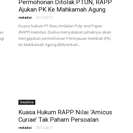
Permohonan Ditolak PTUN, RAPP
Ajukan PK Ke Mahkamah Agung
redaksi
-
21/12/2017
Kuasa hukum PT Riau Andalan Pulp and Paper
au
(RAPP) Hamdan Zoelva menyatakan pihaknya akan
agi
mengajukan permohonan Peninjauan Kembali (PK)
ke Mahkamah Agung (MA) terkait...
Headline
Kuasa Hukum RAPP Nilai ‘Amicus
Curiae’ Tak Paham Persoalan
redaksi
-
20/12/2017