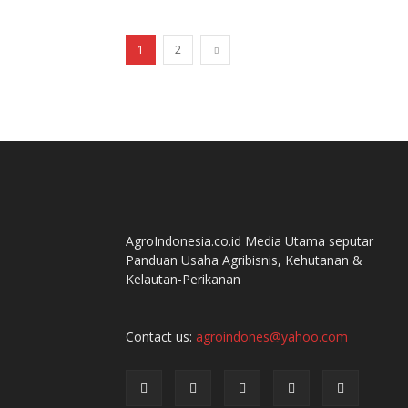
1
2
AgroIndonesia.co.id Media Utama seputar
Panduan Usaha Agribisnis, Kehutanan &
Kelautan-Perikanan
Contact us:
agroindones@yahoo.com