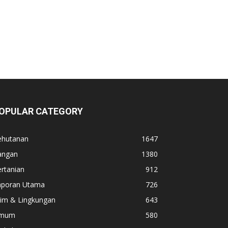
OPULAR CATEGORY
ehutanan
1647
angan
1380
rtanian
912
aporan Utama
726
lim & Lingkungan
643
mum
580