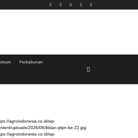
Umum
Perkebunan
tps://agroindonesia.co.id/wp-
ntent/uploads/2026/08/ikklan-ptpn-ke-22.jpg
tps://agroindonesia.co.id/wp-