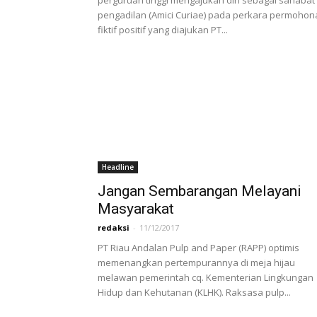
perguruan tinggi mengajukan diri sebagai sahabat
pengadilan (Amici Curiae) pada perkara permohon
fiktif positif yang diajukan PT...
Headline
Jangan Sembarangan Melayani
Masyarakat
redaksi
-
11/12/2017
PT Riau Andalan Pulp and Paper (RAPP) optimis
memenangkan pertempurannya di meja hijau
melawan pemerintah cq. Kementerian Lingkungan
Hidup dan Kehutanan (KLHK). Raksasa pulp...