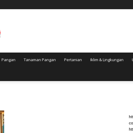
Pangan
Tanaman Pangan
Pertanian
Iklim & Lingkungan
ht
co
ht