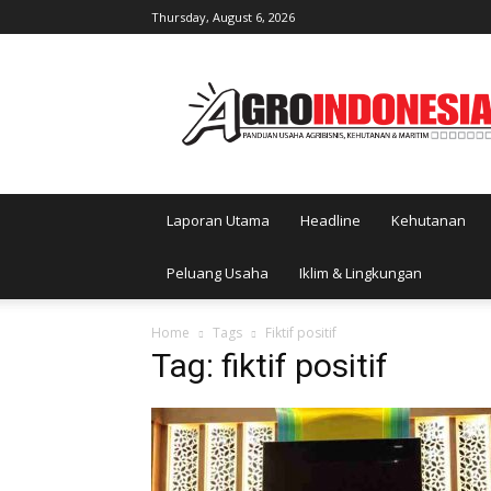
Thursday, August 6, 2026
AgroIndonesia
Laporan Utama
Headline
Kehutanan
Peluang Usaha
Iklim & Lingkungan
Home
Tags
Fiktif positif
Tag: fiktif positif