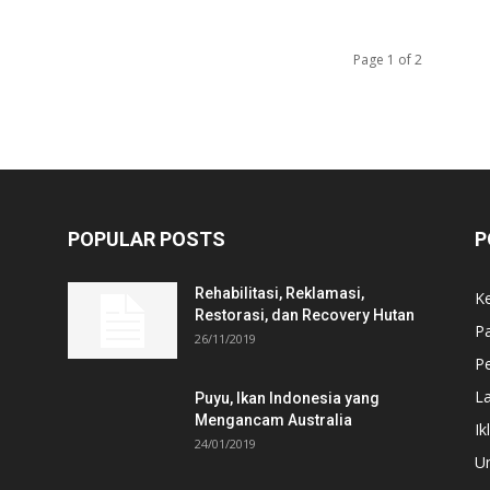
Page 1 of 2
POPULAR POSTS
P
Rehabilitasi, Reklamasi,
K
Restorasi, dan Recovery Hutan
P
26/11/2019
Pe
L
Puyu, Ikan Indonesia yang
Mengancam Australia
Ik
24/01/2019
U