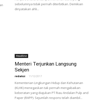
sebelumnya tidak pernah diterbitkan. Demikian
an
dinyatakan ahli...
Headline
Menteri Terjunkan Langsung
Sekjen
redaksi
-
11/12/2017
Kementerian Lingkungan Hidup dan Kehutanan
(KLHK) menegaskan tak pernah mengabaikan
keberatan yang diajukan PT Riau Andalan Pulp and
Paper (RAPP). Sejumlah respons telah diambil...