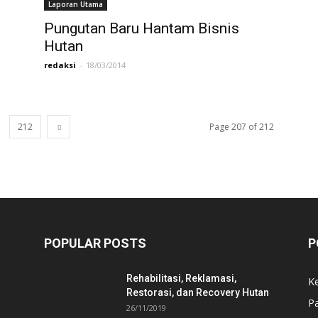
Laporan Utama
Pungutan Baru Hantam Bisnis
Hutan
redaksi
-
18/03/2014
212
Page 207 of 212
POPULAR POSTS
P
Rehabilitasi, Reklamasi,
K
Restorasi, dan Recovery Hutan
P
26/11/2019