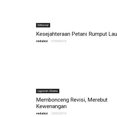
Editorial
Kesejahteraan Petani Rumput Lau
redaksi
-
01/04/2014
Laporan Utama
Membonceng Revisi, Merebut
Kewenangan
redaksi
-
25/03/2014