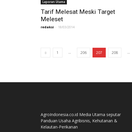
Laporan Utama
Tarif Melesat Meski Target
Meleset
redaksi
-
18/03/2014
...
...
1
206
207
208
AgroIndonesia.co.id Media Utama seputar
Panduan Usaha Agribisnis, Kehutanan &
Kelautan-Perikanan