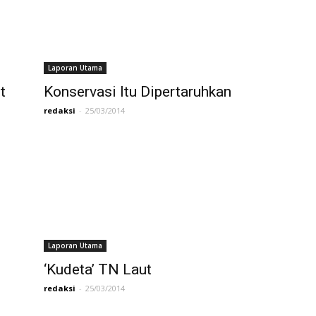
Laporan Utama
t
Konservasi Itu Dipertaruhkan
redaksi
-
25/03/2014
Laporan Utama
‘Kudeta’ TN Laut
redaksi
-
25/03/2014