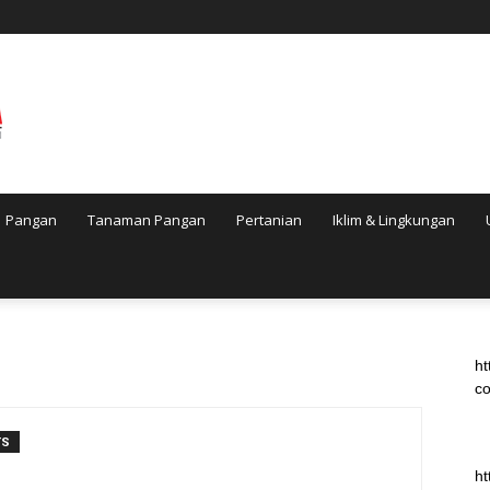
Pangan
Tanaman Pangan
Pertanian
Iklim & Lingkungan
ht
co
TS
ht