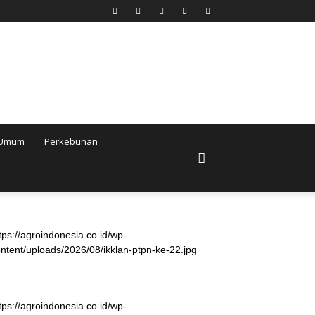
Umum
Perkebunan
tps://agroindonesia.co.id/wp-
ntent/uploads/2026/08/ikklan-ptpn-ke-22.jpg
tps://agroindonesia.co.id/wp-