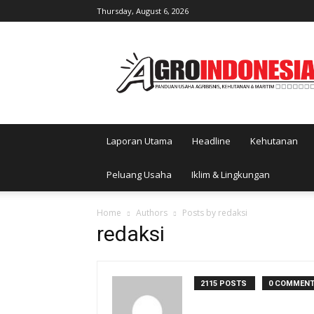
Thursday, August 6, 2026
AgroIndonesia
Laporan Utama
Headline
Kehutanan
Peluang Usaha
Iklim & Lingkungan
Home
Authors
Posts by redaksi
redaksi
2115 POSTS
0 COMMEN