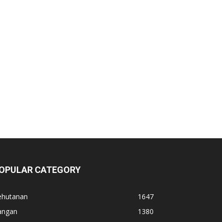
OPULAR CATEGORY
ehutanan
1647
angan
1380