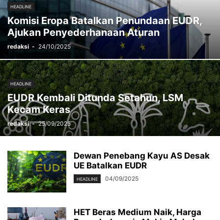
HEADLINE
Komisi Eropa Batalkan Penundaan EUDR,
Ajukan Penyederhanaan Aturan
redaksi
-
24/10/2025
HEADLINE
EUDR Kembali Ditunda Setahun, LSM
Kecam Keras
redaksi
-
25/09/2025
Dewan Penebang Kayu AS Desak
UE Batalkan EUDR
04/09/2025
HEADLINE
HET Beras Medium Naik, Harga