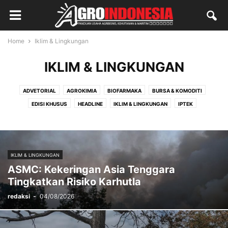
Home
Iklim & Lingkungan
IKLIM & LINGKUNGAN
ADVETORIAL
AGROKIMIA
BIOFARMAKA
BURSA & KOMODITI
EDISI KHUSUS
HEADLINE
IKLIM & LINGKUNGAN
IPTEK
KEHUTANAN
KELAUTAN & PERIKANAN
LAPORAN KHUSUS
LAPORAN UTAMA
MAGAZINE
OPINI
PANGAN
PASAR
PELUANG USAHA
PENYULUHAN
PERDAGANGAN
PERKEBUNAN
IKLIM & LINGKUNGAN
PERTANIAN
PETERNAKAN
PINNED
REDAKSI
SALAM
SDM
ASMC: Kekeringan Asia Tenggara
TAMU
UMUM
Tingkatkan Risiko Karhutla
redaksi
-
04/08/2026